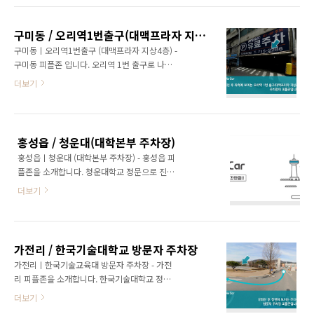
39번길 11 구주소 : 대전 동구 홍도동 86-19 이
로 건넌 후 우측 방향으로 이동합니다. 이동 후
미지출처_네이버지도 이미지출처_네이버지도
금촌2공영주차장을 끼고 좌회전합니다. 좌회전
대전 홍도동 카셰어링 피플존을 지금 바로 예약
구미동 / 오리역1번출구(대맥프라자 지상4층)
후 보이는 금촌2공영주차장 지하1층이 피플존
해보세요. #..
구미동ㅣ오리역1번출구 (대맥프라자 지상4층) -
입니다. ★ (금릉역1번출구)금촌2공영주차장 지
구미동 피플존 입니다. 오리역 1번 출구로 나온
하1층 주차장에 차량이 있습니다. ★ + 주소 : 경
후 우회전 합니다. 우회전 후 좌측에 보이는 오리
더보기
기 파주시 금촌동 987-1 이미지출처_다음지도
역 1번 출구(대맥프라자 지상4층) 주차장이 피
이미지출처_다음지도
플존입니다~! ★오리역1번출구(대맥프라자 지
상4층) 주차장에 피플카가 있습니다.★ + 신주
소 : 경기도 성남시 분당구 구미로 9번길 25 구
홍성읍 / 청운대(대학본부 주차장)
주소 : 경기 성남시 분당구 구미동 182 이미지출
홍성읍ㅣ청운대 (대학본부 주차장) - 홍성읍 피
처_다음지도 이미지출처_다음지도
플존을 소개합니다. 청운대학교 정문으로 진입
합니다. 진입 후 우측에 보이는 대학본부 주차장
더보기
이 피플존입니다. ★ 청운대(대학본부 주차장)에
차량이 있습니다. ★ + 주소 : 충남 홍성군 홍성
읍 남장리 392-1 이미지출처_다음지도 이미지
출처_다음지도 홍성 홍성읍 카셰어링 피플존을
가전리 / 한국기술대학교 방문자 주차장
지금 바로 예약해보세요. #면허증만준비해, 피플
가전리ㅣ한국기술교육대 방문자 주차장 - 가전
카
리 피플존을 소개합니다. 한국기술대학교 정문
으로 진입 후 우회전합니다. 우회전 후 정면에 보
더보기
이는 주차장이 방문자 주차장 피플존입니다. ★