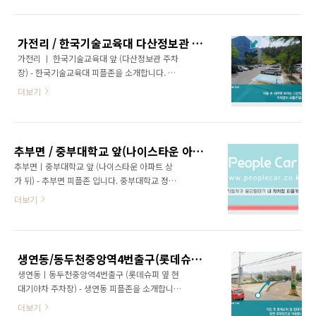
한국기술교육대 방문자주차장에 피플카가 있습
니다.★ + 주소 : 충남 천안시 동남구 병천면 가
전리 307 이미지출처_다음지도 이미지출처_다
가전리 / 한국기술교육대 다산정보관 주차장
음지도
가전리 ㅣ 한국기술교육대 앞 (다산정보관 주차
장) - 한국기술교육대 피플존을 소개합니다. 한
국기술교육대 복지관을 등지고 좌회전 후 약
더보기
150m 이동합니다. 이동 후 좌측에 보이는 다산
정보관 주차장이 피플존입니다. + 주소 : 충남 천
안시 동남구 병천면 가전리 307 이미지출처_다
음지도 이미지출처_다음지도
추부면 / 중부대학교 앞(나이스타운 아파트 상가 뒤)
추부면ㅣ중부대학교 앞 (나이스타운 아파트 상
가 뒤) - 추부면 피플존 입니다. 중부대학교 정문
에서 직진 하여 약 300m 이동합니다. 이동 후
더보기
나이스타운상가 뒷편으로 우회전합니다. 나이스
타운 아파트 상가 뒤편 주차장이 피플존입니다~!
★나이스타운 아파트 상가 뒤편 주차장에 피플
카가 있습니다.★ + 주소 : 충남 금산군 추부면
생연동/동두천중앙역4번출구(롯데슈퍼 옆 현대기아차 주차장)
마전리 712-8 이미지출처_다음지도 이미지출
생연동ㅣ동두천중앙역4번출구 (롯데슈퍼 옆 현
처_다음지도
대기아차 주차장) - 생연동 피플존을 소개합니
다. 둥두천중앙역3번출구를 등지고 전방으로
더보기