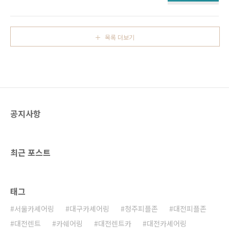
100m 직진합니다. 쌍용자동차 우측 방향으로
200m 직진합니다. 이곳직진 후 롯데슈퍼 옆 현
대기아차 뒷편 주차장으로 이동합니다. 현대기
아차 건물 뒷편 주차장이 피플존입니다~! ★ 동
목록 더보기
두천중앙역4번출구(롯데슈퍼 옆 현대기아차 주
차장)에 차량이 있습니다. ★ 주소 : 경기 동두천
시 생연동 722-1 이미지출처 - 다음 이미지출처
- 다음
공지사항
최근 포스트
태그
서울카셰어링
대구카셰어링
청주피플존
대전피플존
대전렌트
카쉐어링
대전렌트카
대전카셰어링