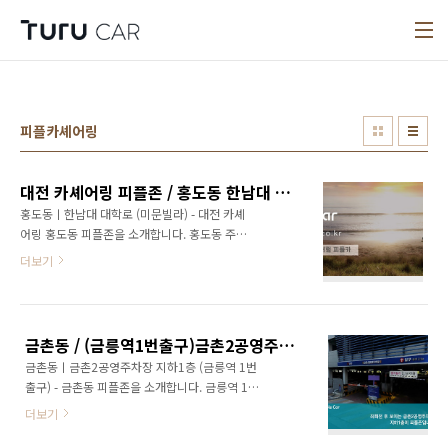
본문 바로가기
피플카셰어링
대전 카셰어링 피플존 / 홍도동 한남대 대학로(미문빌라)
홍도동ㅣ한남대 대학로 (미문빌라) - 대전 카셰
어링 홍도동 피플존을 소개합니다. 홍도동 주민
센터에서 표기된 방향으로 약 120m 이동합니
더보기
다. 이동 후 주사랑교회방향으로 우회전합니다.
우회전 후 약 100m 직진합니다. 직진 후 좌회전
합니다. 좌회전 후 약 36m 이동하시면 우측에
보이는 한남대 대학로(미문빌라)가 피플존입니
금촌동 / (금릉역1번출구)금촌2공영주차장 지하1층
다~! 미문빌라 차단기 리모콘은 송풍구에 있으
금촌동ㅣ금촌2공영주차장 지하1층 (금릉역 1번
며,상단버튼 문열림 / 하단버튼 문닫힘 입니다.
출구) - 금촌동 피플존을 소개합니다. 금릉역 1번
리모콘 분실 시 실비용 발생하오니주의 해주세
출구에서 나와 직진하여 횡단보도 방향으로 이
요. ★ 한남대 대학로(미문빌라)주차장에 차량이
더보기
동합니다. 횡단보도를 건넌 후 스타벅스 좌측을
있습니다. ★ + 신주소 : 대전광역시 동구 홍도로
끼고 돌아 100m 직진합니다. 직진 후 횡단보도