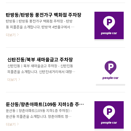
: 대전 서구 갈마동 343-54 도로면주소 : 대전 서
구 계룡로 398
탄방동/탄방동 풍전가구 백화점 주차장
탄방동ㅣ탄방동 풍전가구 백화점 주차장 - 탄방
동 피플존을 소개합니다. 탄방역 4번출구에서 약
230m 직진합니다. 직진 후, 좌회전합니다. 좌회
더보기
전 후, 약 310m 앞에서 좌회전합니다. 좌회전
후, 약 90m 앞 좌측 풍전가구 백화점 주차장이
피플존입니다. ★풍전가구 백화점 주차장에 피
플카가 있습니다.★ + 지번주소 : 대전 서구 탄방
신탄진동/북부 새마을금고 주차장
동 681 도로명주소 : 대전 서구 문정로2번길
신탄진동ㅣ북부 새마을금고 주차장 - 신탄진동
145
피플존을 소개합니다. 신탄진네거리에서 대청대
교 방향으로 약 100m 직진합니다. 직진 후, 우
더보기
측 북부 새마을금고 주차장이 피플존입니다. ★
북부 새마을금고 주차장에 피플카가 있습니
다.★ + 지번주소 : 대전 대덕구 신탄진동 121-
33 도로명주소 : 대전 대덕구 대청로 12
둔산동/향촌아파트(109동 지하1층 주차장)
둔산동ㅣ향촌아파트(109동 지하1층 주차장) -
둔산동 피플존을 소개합니다. 향촌아파트 정문
에서 아파트 내부로 약 160m 직진합니다. 직진
더보기
후, 109동 방면으로 좌회전합니다. 좌회전 후,