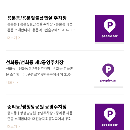
좌측 주차장 계단을 이용하여 지하주차장으로
이동합니다. 향촌아파트 109동 주차장 지하1층
이 피플존입니다. ★향촌아파트 109동 주차장
용문동/용문짚불삼겹살 주차장
지하1층에 피플카가 있습니다.★ + 지번주소 :
용문동ㅣ용문짚불삼겹살 주차장 - 용문동 피플
대전 서구 둔산동 970 도로명주소 : 대전 서구
존을 소개합니다. 용문역 3번출구에서 약 470m
둔산로 15
직진합니다. 직진 후, 우측 용문짚불삼겹살 주차
더보기
장이 피플존입니다. ★용문짚불삼겹살 주차장에
피플카가 있습니다.★ + 지번주소 : 대전 서구 용
문동 275-24 도로명주소 : 대전 서구 도산로
333
선화동/선화동 제2공영주차장
선화동ㅣ선화동 제2공영주차장 - 선화동 피플존
을 소개합니다. 중앙로역 6번출구에서 약 210m
직진합니다. 직진 후, 우회전합니다. 우회전 후,
더보기
약 150m 직진합니다. 직진 후, 좌회전합니다.
좌회전 후, 약 60m 앞 우측 선화동 제2공영주차
장이 피플존입니다. ★선화동 제2공영주차장에
피플카가 있습니다.★ + 지번주소 : 대전 중구 선
중리동/쌍청당공원 공영주차장
화동 236-8 도로명주소 : 대전 중구 대종로521
중리동ㅣ쌍청당공원 공영주차장 - 중리동 피플
번길 29
존을 소개합니다. 대전양지초등학교에서 우회전
합니다. 우회전 후, 횡단보도 맞은편 쌍청당공원
더보기