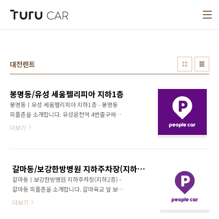
본문 바로가기
대전렌트
봉명동/유성 세움펠리피아 지하1층
봉명동ㅣ유성 세움펠리피아 지하1층 - 봉명동
피플존을 소개합니다. 유성온천역 4번출구에서
약 410m 직진합니다. 직진 후, 좌회전합니다.
더보기
좌회전 후, 좌측 유성 세움펠리피아 주차장 지하
1층이 피플존입니다. ★유성 세움펠리피아 주차
장 지하1층에 피플카가있습니다.★ + 지번주소 :
대전 유성구 봉명동 466-2 도로명주소 : 대전 유
갈마동/보강한방병원 지하주차장(지하2층)
성구 계룡로52번길 11
갈마동ㅣ보강한방병원 지하주차장(지하2층) -
갈마동 피플존을 소개합니다. 갈마육교 앞 보강
한방병원 건물 내부로 진입합니다. 보강한방병
더보기
원 주차장 지하2층이 피플존입니다. ★중화제3
공영주차장에 피플카가 있습니다.★ + 지번주소