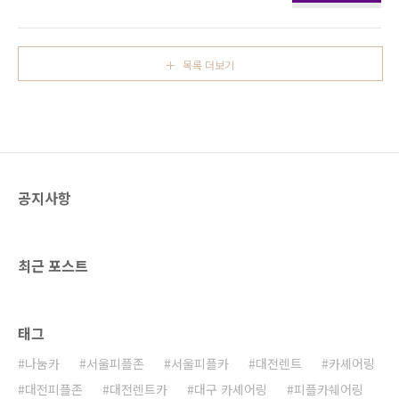
공영주차장이 피플존입니다. ★쌍청당공원 공영
주차장에 피플카가있습니다.★ + 지번주소 : 대
전 대덕구 중리동 101-1 도로명주소 : 대전 대덕
구 쌍청당로 25
목록 더보기
공지사항
최근 포스트
태그
나눔카
서울피플존
서울피플카
대전렌트
카셰어링
대전피플존
대전렌트카
대구 카셰어링
피플카쉐어링