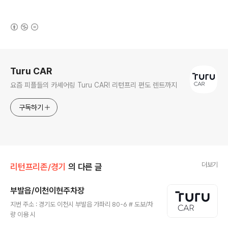
(새창열림)
로그 정보
Turu CAR
요즘 피플들의 카셰어링 Turu CAR! 리턴프리 편도 렌트까지
구독하기
더보기
리턴프리존/경기
의 다른 글
부발읍/이천이현주차장
글 내용
지번 주소 : 경기도 이천시 부발읍 가좌리 80-6 # 도보/차
량 이용 시