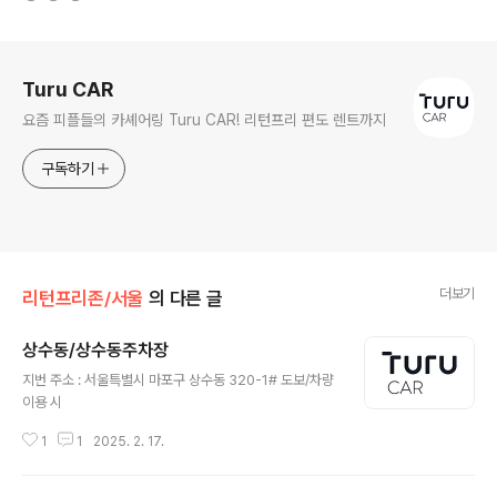
로그 정보
Turu CAR
요즘 피플들의 카셰어링 Turu CAR! 리턴프리 편도 렌트까지
구독하기
더보기
리턴프리존/서울
의 다른 글
상수동/상수동주차장
글 내용
지번 주소 : 서울특별시 마포구 상수동 320-1# 도보/차량
이용 시
1
1
2025. 2. 17.