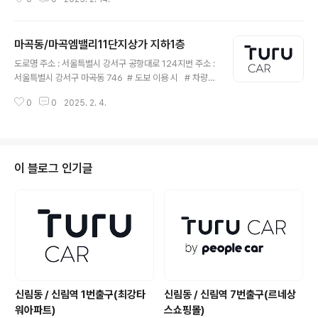
마곡동/마곡엠밸리11단지상가 지하1층
글 내용
도로명 주소 : 서울특별시 강서구 공항대로 124지번 주소 :
서울특별시 강서구 마곡동 746 # 도보 이용 시 # 차량
이용 시
0
0
2025. 2. 4.
이 블로그 인기글
신림동 / 신림역 1번출구(최강타
신림동 / 신림역 7번출구(르네상
워아파트)
스쇼핑몰)